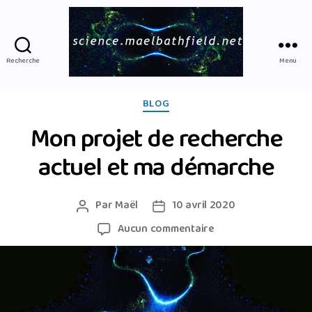
science.maelb
Recherche
Menu
Catégories
BLOG
Mon projet de recherche
actuel et ma démarche
Par
Maël
10 avril 2020
Auteur
Date
de
de
sur
Aucun commentaire
l’article
l’article
Mon
projet
de
recherche
actuel